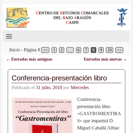
Inicio
- Página 8
<<
1
2
…
6
7
8
9
10
>>
←
Entradas más antiguas
Entradas más nuevas
→
Navegación de entradas
Conferencia-presentación libro
Publicado el
31 julio, 2018
por
Mercedes
Conferencia-
presentación libro
«GASTROMENTIRA
S» que impartirá D.
Miguel Caballú Albiac