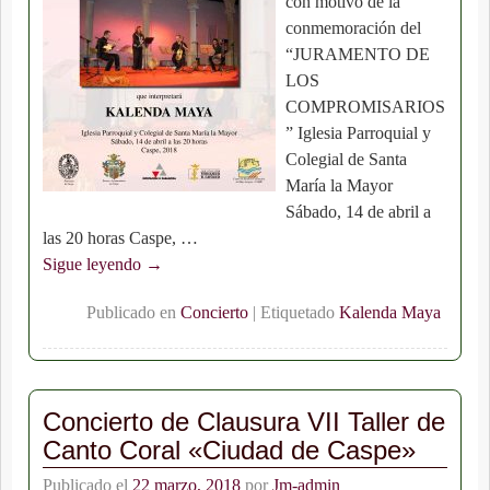
con motivo de la
conmemoración del
“JURAMENTO DE
LOS
COMPROMISARIOS
” Iglesia Parroquial y
Colegial de Santa
María la Mayor
Sábado, 14 de abril a
las 20 horas Caspe,
…
Sigue leyendo →
Publicado en
Concierto
|
Etiquetado
Kalenda Maya
Concierto de Clausura VII Taller de
Canto Coral «Ciudad de Caspe»
Publicado el
22 marzo, 2018
por
Jm-admin