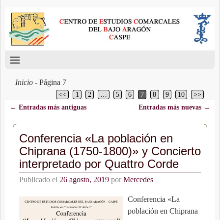
Inicio
- Página 7
<<
1
2
…
5
6
7
8
9
10
>>
←
Entradas más antiguas
Entradas más nuevas
→
Navegación de entradas
Conferencia «La población en
Chiprana (1750-1800)» y Concierto
interpretado por Quattro Corde
Publicado el
26 agosto, 2019
por
Mercedes
Conferencia «La
población en Chiprana