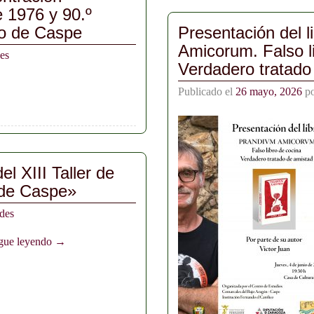
e 1976 y 90.º
to de Caspe
Presentación del 
Amicorum. Falso li
es
Verdadero tratado
Publicado el
26 mayo, 2026
p
l XIII Taller de
 de Caspe»
des
gue leyendo →