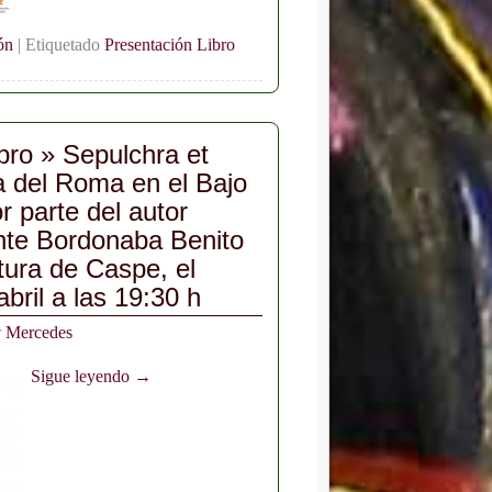
ón
|
Etiquetado
Presentación Libro
ibro » Sepulchra et
a del Roma en el Bajo
 parte del autor
nte Bordonaba Benito
tura de Caspe, el
bril a las 19:30 h
r
Mercedes
Sigue leyendo →