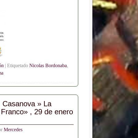
ón
|
Etiquetado
Nicolas Bordonaba
,
ma
n Casanova » La
 Franco» , 29 de enero
or
Mercedes