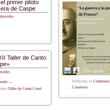
l primer piloto
 era de Caspe
Mercedes
XII Taller de Canto
spe»
rcedes
Publicado en
Conferenc
yendo →
Casanova
etado
Taller de Canto Coral