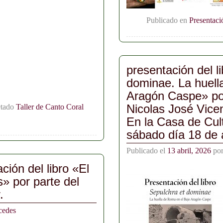
Publicado en
Presentaci
presentación del l
dominae. La huell
Aragón Caspe» por
Nicolas José Vice
etado
Taller de Canto Coral
En la Casa de Cul
sábado día 18 de a
Publicado el
13 abril, 2026
po
ción del libro «El
s» por parte del
.
cedes