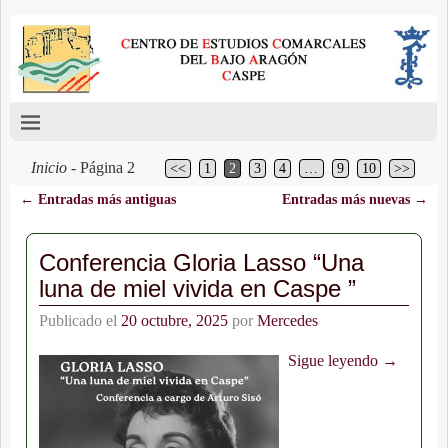
Inicio
- Página 2
<<
1
2
3
4
…
9
10
>>
←
Entradas más antiguas
Entradas más nuevas
→
Navegación de entradas
Conferencia Gloria Lasso “Una
luna de miel vivida en Caspe ”
Publicado el
20 octubre, 2025
por
Mercedes
Sigue leyendo →